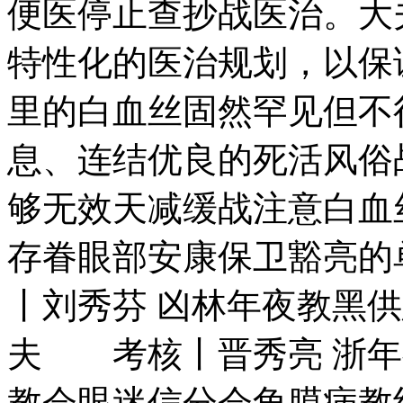
便医停止查抄战医治。大
特性化的医治规划，以
里的白血丝固然罕见但不
息、连结优良的死活风俗
够无效天减缓战注意白血
存眷眼部安康保卫豁亮
丨刘秀芬 凶林年夜教黑
夫 考核丨晋秀亮 浙年
教会眼迷信分会角膜病